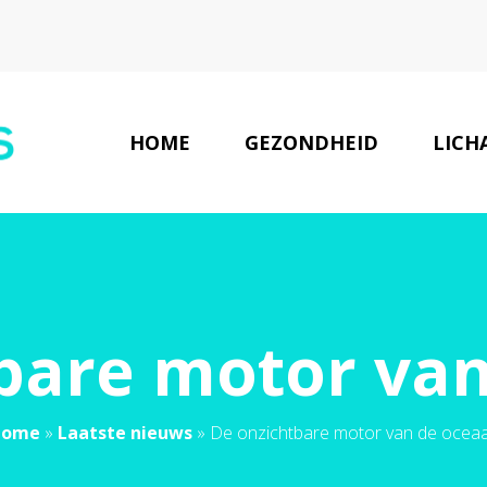
HOME
GEZONDHEID
LICH
LAATSTE NIEUWS
bare motor va
Home
»
Laatste nieuws
»
De onzichtbare motor van de ocea