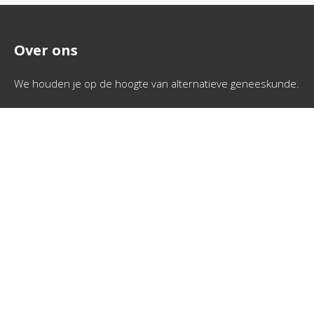
Over ons
We houden je op de hoogte van alternatieve geneeskunde.
Pagina's
Home
Onze partners
Interessante links
Sitemap
Contactgegevens
Via info @ medi-anders.nl neem je eenvoudig contact met